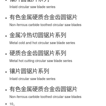
Inlaid circular saw blade series
有色金属硬质合金齿圆锯片
Non-ferrous carbide toothed circular saw blades
金属冷热切圆锯片系列
Metal cold and hot circular saw blade series
硬质合金齿圆锯片系列
Metal hot cutting circular saw blade series
镶片圆锯片系列
Inlaid circular saw blade series
有色金属硬质合金齿圆锯片
Non-ferrous carbide toothed circular saw blades
10
+